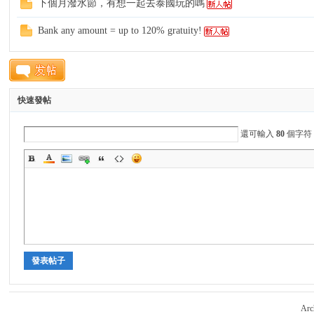
下個月潑水節，有想一起去泰國玩的嗎
Bank any amount = up to 120% gratuity!
灣
快速發帖
還可輸入
80
個字符
背
發表帖子
Arc
旅