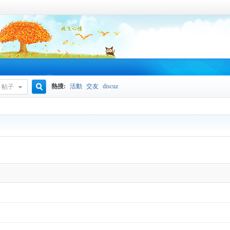
熱搜:
活動
交友
discuz
帖子
搜
索