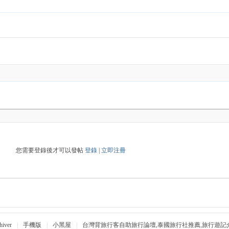
您需要登錄後才可以發帖
登錄
|
立即注冊
hiver
|
手機版
|
小黑屋
|
台灣背旅行客自助旅行論壇,泰國旅行社推薦,旅行遊記