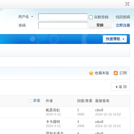
用戶名
自動登錄
找回密碼
登錄
密碼
立即注冊
快捷導航
收藏本版
|
訂閱
返 回
新窗
作者
回復/查看
最後發表
氣貫長虹
5
cdss8
2024-3-22
3995
2024-10-15 16:02
卡卡羅特
4
cdss8
2024-3-21
2905
2024-10-15 16:01
背包去遠方
4
cdss8