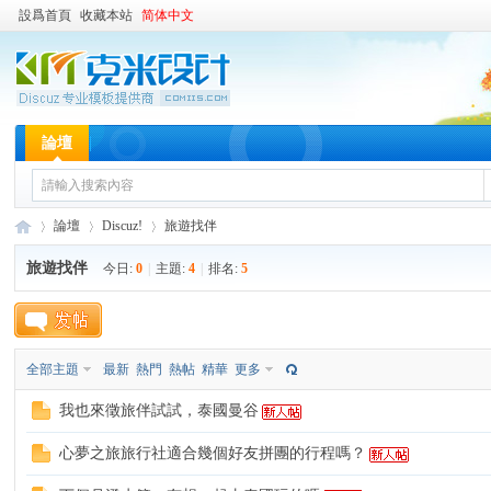
設爲首頁
收藏本站
简体中文
論壇
論壇
Discuz!
旅遊找伴
旅遊找伴
今日:
0
|
主題:
4
|
排名:
5
台
»
›
›
全部主題
最新
熱門
熱帖
精華
更多
我也來徵旅伴試試，泰國曼谷
心夢之旅旅行社適合幾個好友拼團的行程嗎？