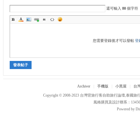
還可輸入
80
個字符
旅
您需要登錄後才可以發帖
登
發表帖子
行
Archiver
|
手機版
|
小黑屋
|
台
Copyright © 2008-2023
台灣背旅行客自助旅行論壇,泰國旅
風格購買及設計聯系：1345011012
Powered by
Di
客