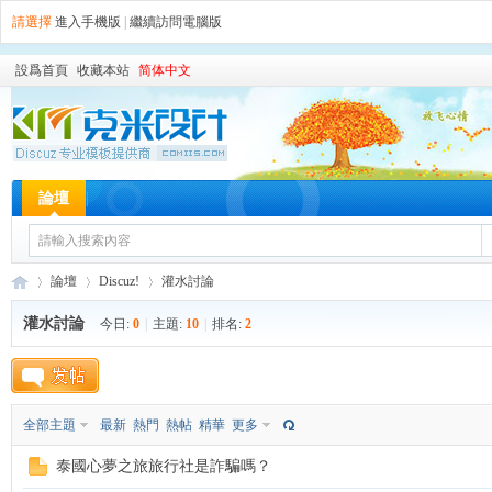
請選擇
進入手機版
|
繼續訪問電腦版
設爲首頁
收藏本站
简体中文
論壇
論壇
Discuz!
灌水討論
灌水討論
今日:
0
|
主題:
10
|
排名:
2
台
»
›
›
全部主題
最新
熱門
熱帖
精華
更多
泰國心夢之旅旅行社是詐騙嗎？